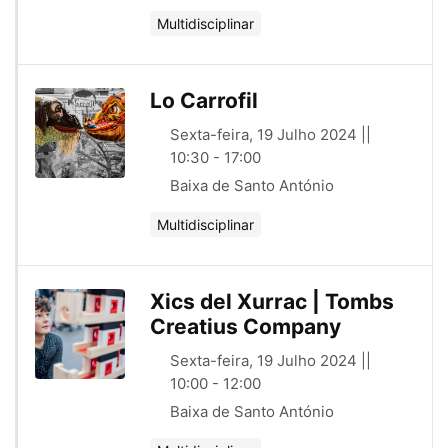
Multidisciplinar
Lo Carrofil
Sexta-feira, 19 Julho 2024 ||
10:30 - 17:00
Baixa de Santo António
Multidisciplinar
Xics del Xurrac | Tombs
Creatius Company
Sexta-feira, 19 Julho 2024 ||
10:00 - 12:00
Baixa de Santo António