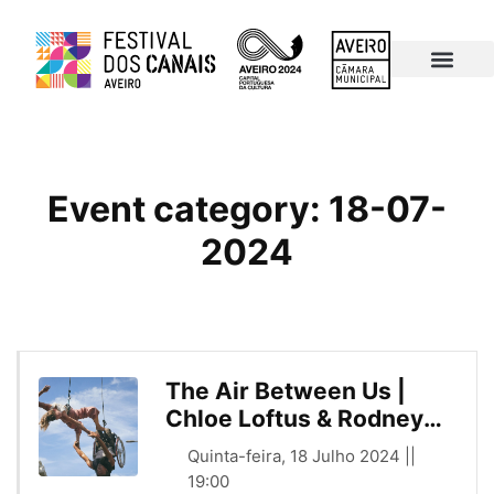
Programa 2024
Mapa Eventos
Últimas Edições
Event category:
18-07-
2024
The Air Between Us |
Chloe Loftus & Rodney
Bell . Estreia Nacional
Quinta-feira, 18 Julho 2024 ||
19:00